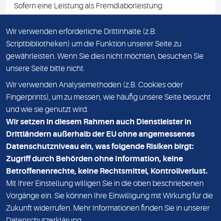
Sofern eine Leistung als Fremdlaborleistung
ausgewiesen ist, teilen wir Ihnen auf Anfrage gerne den
Namen des Fremdlabors mit. Mit der Beauftragung der
Wir verwenden erforderliche Drittinhalte (z.B.
Fremdlaborleistung erklären Sie sich mit dieser
Scriptbibliotheken) um die Funktion unserer Seite zu
Vereinbarung einverstanden.
gewährleisten. Wenn Sie dies nicht möchten, besuchen Sie
unsere Seite bitte nicht.
Wir verwenden Analysemethoden (z.B. Cookies oder
IMPRESSUM
Fingerprints), um zu messen, wie häufig unsere Seite besucht
und wie sie genutzt wird.
DATENSCHUTZ
Wir setzen in diesem Rahmen auch Dienstleister in
KONTAKT
Drittländern außerhalb der EU ohne angemessenes
Datenschutzniveau ein, was folgende Risiken birgt:
NEWSLETTER
Zugriff durch Behörden ohne Information, keine
ADRESSE
Betroffenenrechte, keine Rechtsmittel, Kontrollverlust.
MVZ Medizinisches Labor Nord MLN GmbH
Mit Ihrer Einstellung willigen Sie in die oben beschriebenen
Vorgänge ein. Sie können Ihre Einwilligung mit Wirkung für die
Essener Straße 108
Zukunft widerrufen. Mehr Informationen finden Sie in unserer
22419 Hamburg
Datenschutzerklärung
.