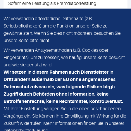
Sofern eine Leistung als Fremdlaborleistung
ausgewiesen ist, teilen wir Ihnen auf Anfrage gerne den
Namen des Fremdlabors mit. Mit der Beauftragung der
Wir verwenden erforderliche Drittinhalte (z.B.
Fremdlaborleistung erklären Sie sich mit dieser
Scriptbibliotheken) um die Funktion unserer Seite zu
Vereinbarung einverstanden.
gewährleisten. Wenn Sie dies nicht möchten, besuchen Sie
unsere Seite bitte nicht.
Wir verwenden Analysemethoden (z.B. Cookies oder
IMPRESSUM
Fingerprints), um zu messen, wie häufig unsere Seite besucht
und wie sie genutzt wird.
DATENSCHUTZ
Wir setzen in diesem Rahmen auch Dienstleister in
KONTAKT
Drittländern außerhalb der EU ohne angemessenes
Datenschutzniveau ein, was folgende Risiken birgt:
NEWSLETTER
Zugriff durch Behörden ohne Information, keine
ADRESSE
Betroffenenrechte, keine Rechtsmittel, Kontrollverlust.
MVZ Medizinisches Labor Nord MLN GmbH
Mit Ihrer Einstellung willigen Sie in die oben beschriebenen
Vorgänge ein. Sie können Ihre Einwilligung mit Wirkung für die
Essener Straße 108
Zukunft widerrufen. Mehr Informationen finden Sie in unserer
22419 Hamburg
Datenschutzerklärung
.