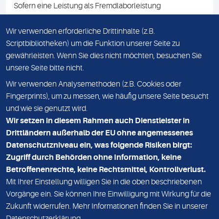
Sofern eine Leistung als Fremdlaborleistung
ausgewiesen ist, teilen wir Ihnen auf Anfrage gerne den
Namen des Fremdlabors mit. Mit der Beauftragung der
Wir verwenden erforderliche Drittinhalte (z.B.
Fremdlaborleistung erklären Sie sich mit dieser
Scriptbibliotheken) um die Funktion unserer Seite zu
Vereinbarung einverstanden.
gewährleisten. Wenn Sie dies nicht möchten, besuchen Sie
unsere Seite bitte nicht.
Wir verwenden Analysemethoden (z.B. Cookies oder
IMPRESSUM
Fingerprints), um zu messen, wie häufig unsere Seite besucht
und wie sie genutzt wird.
DATENSCHUTZ
Wir setzen in diesem Rahmen auch Dienstleister in
KONTAKT
Drittländern außerhalb der EU ohne angemessenes
Datenschutzniveau ein, was folgende Risiken birgt:
NEWSLETTER
Zugriff durch Behörden ohne Information, keine
ADRESSE
Betroffenenrechte, keine Rechtsmittel, Kontrollverlust.
MVZ Medizinisches Labor Nord MLN GmbH
Mit Ihrer Einstellung willigen Sie in die oben beschriebenen
Vorgänge ein. Sie können Ihre Einwilligung mit Wirkung für die
Essener Straße 108
Zukunft widerrufen. Mehr Informationen finden Sie in unserer
22419 Hamburg
Datenschutzerklärung
.