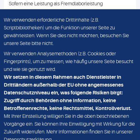
Sofern eine Leistung als Fremdlaborleistung
ausgewiesen ist, teilen wir Ihnen auf Anfrage gerne den
Namen des Fremdlabors mit. Mit der Beauftragung der
Wir verwenden erforderliche Drittinhalte (z.B.
Fremdlaborleistung erklären Sie sich mit dieser
Scriptbibliotheken) um die Funktion unserer Seite zu
Vereinbarung einverstanden.
gewährleisten. Wenn Sie dies nicht möchten, besuchen Sie
unsere Seite bitte nicht.
Wir verwenden Analysemethoden (z.B. Cookies oder
IMPRESSUM
Fingerprints), um zu messen, wie häufig unsere Seite besucht
und wie sie genutzt wird.
DATENSCHUTZ
Wir setzen in diesem Rahmen auch Dienstleister in
KONTAKT
Drittländern außerhalb der EU ohne angemessenes
Datenschutzniveau ein, was folgende Risiken birgt:
NEWSLETTER
Zugriff durch Behörden ohne Information, keine
ADRESSE
Betroffenenrechte, keine Rechtsmittel, Kontrollverlust.
MVZ Medizinisches Labor Nord MLN GmbH
Mit Ihrer Einstellung willigen Sie in die oben beschriebenen
Vorgänge ein. Sie können Ihre Einwilligung mit Wirkung für die
Essener Straße 108
Zukunft widerrufen. Mehr Informationen finden Sie in unserer
22419 Hamburg
Datenschutzerklärung
.