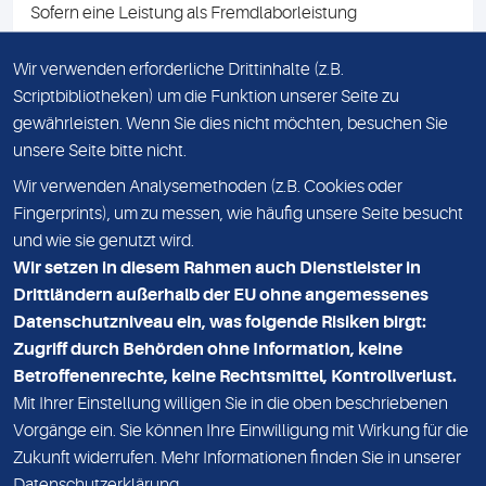
Sofern eine Leistung als Fremdlaborleistung
ausgewiesen ist, teilen wir Ihnen auf Anfrage gerne den
Namen des Fremdlabors mit. Mit der Beauftragung der
Wir verwenden erforderliche Drittinhalte (z.B.
Fremdlaborleistung erklären Sie sich mit dieser
Scriptbibliotheken) um die Funktion unserer Seite zu
Vereinbarung einverstanden.
gewährleisten. Wenn Sie dies nicht möchten, besuchen Sie
unsere Seite bitte nicht.
Wir verwenden Analysemethoden (z.B. Cookies oder
IMPRESSUM
Fingerprints), um zu messen, wie häufig unsere Seite besucht
und wie sie genutzt wird.
DATENSCHUTZ
Wir setzen in diesem Rahmen auch Dienstleister in
KONTAKT
Drittländern außerhalb der EU ohne angemessenes
Datenschutzniveau ein, was folgende Risiken birgt:
NEWSLETTER
Zugriff durch Behörden ohne Information, keine
ADRESSE
Betroffenenrechte, keine Rechtsmittel, Kontrollverlust.
MVZ Medizinisches Labor Nord MLN GmbH
Mit Ihrer Einstellung willigen Sie in die oben beschriebenen
Vorgänge ein. Sie können Ihre Einwilligung mit Wirkung für die
Essener Straße 108
Zukunft widerrufen. Mehr Informationen finden Sie in unserer
22419 Hamburg
Datenschutzerklärung
.