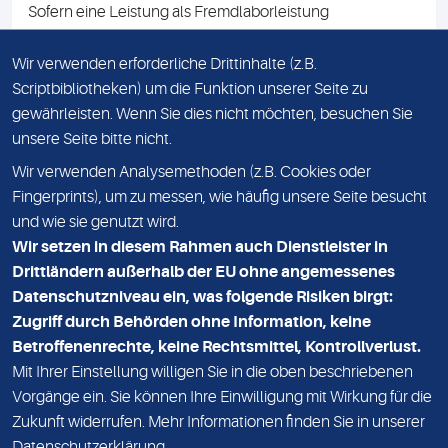
Sofern eine Leistung als Fremdlaborleistung
ausgewiesen ist, teilen wir Ihnen auf Anfrage gerne den
Namen des Fremdlabors mit. Mit der Beauftragung der
Wir verwenden erforderliche Drittinhalte (z.B.
Fremdlaborleistung erklären Sie sich mit dieser
Scriptbibliotheken) um die Funktion unserer Seite zu
Vereinbarung einverstanden.
gewährleisten. Wenn Sie dies nicht möchten, besuchen Sie
unsere Seite bitte nicht.
Wir verwenden Analysemethoden (z.B. Cookies oder
IMPRESSUM
Fingerprints), um zu messen, wie häufig unsere Seite besucht
und wie sie genutzt wird.
DATENSCHUTZ
Wir setzen in diesem Rahmen auch Dienstleister in
KONTAKT
Drittländern außerhalb der EU ohne angemessenes
Datenschutzniveau ein, was folgende Risiken birgt:
NEWSLETTER
Zugriff durch Behörden ohne Information, keine
ADRESSE
Betroffenenrechte, keine Rechtsmittel, Kontrollverlust.
MVZ Medizinisches Labor Nord MLN GmbH
Mit Ihrer Einstellung willigen Sie in die oben beschriebenen
Vorgänge ein. Sie können Ihre Einwilligung mit Wirkung für die
Essener Straße 108
Zukunft widerrufen. Mehr Informationen finden Sie in unserer
22419 Hamburg
Datenschutzerklärung
.