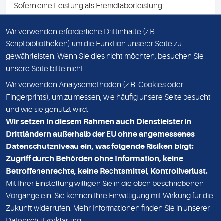
Sofern eine Leistung als Fremdlaborleistung
ausgewiesen ist, teilen wir Ihnen auf Anfrage gerne den
Namen des Fremdlabors mit. Mit der Beauftragung der
Wir verwenden erforderliche Drittinhalte (z.B.
Fremdlaborleistung erklären Sie sich mit dieser
Scriptbibliotheken) um die Funktion unserer Seite zu
Vereinbarung einverstanden.
gewährleisten. Wenn Sie dies nicht möchten, besuchen Sie
unsere Seite bitte nicht.
Wir verwenden Analysemethoden (z.B. Cookies oder
IMPRESSUM
Fingerprints), um zu messen, wie häufig unsere Seite besucht
und wie sie genutzt wird.
DATENSCHUTZ
Wir setzen in diesem Rahmen auch Dienstleister in
KONTAKT
Drittländern außerhalb der EU ohne angemessenes
Datenschutzniveau ein, was folgende Risiken birgt:
NEWSLETTER
Zugriff durch Behörden ohne Information, keine
ADRESSE
Betroffenenrechte, keine Rechtsmittel, Kontrollverlust.
MVZ Medizinisches Labor Nord MLN GmbH
Mit Ihrer Einstellung willigen Sie in die oben beschriebenen
Vorgänge ein. Sie können Ihre Einwilligung mit Wirkung für die
Essener Straße 108
Zukunft widerrufen. Mehr Informationen finden Sie in unserer
22419 Hamburg
Datenschutzerklärung
.