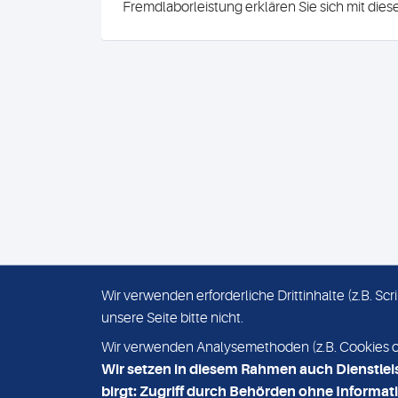
Fremdlaborleistung erklären Sie sich mit die
Wir verwenden erforderliche Drittinhalte (z.B. S
unsere Seite bitte nicht.
IMPRESSUM
DATENSCHUTZ
Wir verwenden Analysemethoden (z.B. Cookies ode
Wir setzen in diesem Rahmen auch Dienstlei
birgt: Zugriff durch Behörden ohne Informati