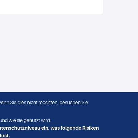
 Wenn Sie dies nicht möchten, besuchen Sie
ADRESSE
MVZ Medizinisches Labor
und wie sie genutzt wird.
Nord MLN GmbH
atenschutzniveau ein, was folgende Risiken
Essener Straße 108
lust.