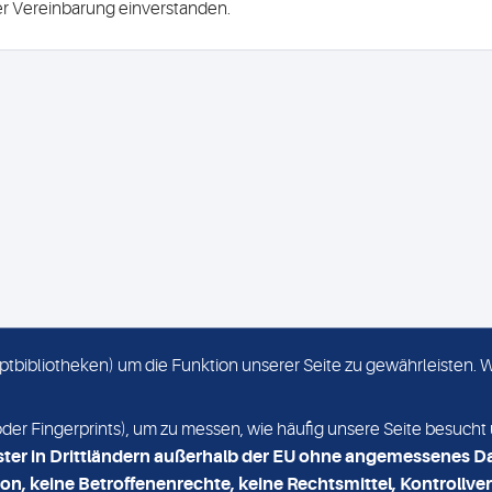
ser Vereinbarung einverstanden.
criptbibliotheken) um die Funktion unserer Seite zu gewährleisten.
KONTAKT
NEWSLETTER
r Fingerprints), um zu messen, wie häufig unsere Seite besucht 
ster in Drittländern außerhalb der EU ohne angemessenes D
on, keine Betroffenenrechte, keine Rechtsmittel, Kontrollver