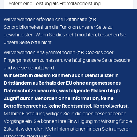
Sofern eine Leistung als Fremdlaborleistung
ausgewiesen ist, teilen wir Ihnen auf Anfrage gerne den
Namen des Fremdlabors mit. Mit der Beauftragung der
Wir verwenden erforderliche Drittinhalte (z.B.
Fremdlaborleistung erklären Sie sich mit dieser
Scriptbibliotheken) um die Funktion unserer Seite zu
Vereinbarung einverstanden.
gewährleisten. Wenn Sie dies nicht möchten, besuchen Sie
unsere Seite bitte nicht.
Wir verwenden Analysemethoden (z.B. Cookies oder
IMPRESSUM
Fingerprints), um zu messen, wie häufig unsere Seite besucht
und wie sie genutzt wird.
DATENSCHUTZ
Wir setzen in diesem Rahmen auch Dienstleister in
KONTAKT
Drittländern außerhalb der EU ohne angemessenes
Datenschutzniveau ein, was folgende Risiken birgt:
NEWSLETTER
Zugriff durch Behörden ohne Information, keine
ADRESSE
Betroffenenrechte, keine Rechtsmittel, Kontrollverlust.
MVZ Medizinisches Labor Nord MLN GmbH
Mit Ihrer Einstellung willigen Sie in die oben beschriebenen
Vorgänge ein. Sie können Ihre Einwilligung mit Wirkung für die
Essener Straße 108
Zukunft widerrufen. Mehr Informationen finden Sie in unserer
22419 Hamburg
Datenschutzerklärung
.