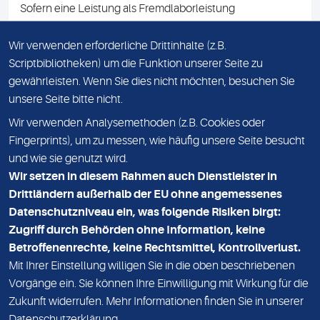
Sofern eine Leistung als Fremdlaborleistung
ausgewiesen ist, teilen wir Ihnen auf Anfrage gerne den
Namen des Fremdlabors mit. Mit der Beauftragung der
Wir verwenden erforderliche Drittinhalte (z.B.
Fremdlaborleistung erklären Sie sich mit dieser
Scriptbibliotheken) um die Funktion unserer Seite zu
Vereinbarung einverstanden.
gewährleisten. Wenn Sie dies nicht möchten, besuchen Sie
unsere Seite bitte nicht.
Wir verwenden Analysemethoden (z.B. Cookies oder
IMPRESSUM
Fingerprints), um zu messen, wie häufig unsere Seite besucht
und wie sie genutzt wird.
DATENSCHUTZ
Wir setzen in diesem Rahmen auch Dienstleister in
KONTAKT
Drittländern außerhalb der EU ohne angemessenes
Datenschutzniveau ein, was folgende Risiken birgt:
NEWSLETTER
Zugriff durch Behörden ohne Information, keine
ADRESSE
Betroffenenrechte, keine Rechtsmittel, Kontrollverlust.
MVZ Medizinisches Labor Nord MLN GmbH
Mit Ihrer Einstellung willigen Sie in die oben beschriebenen
Vorgänge ein. Sie können Ihre Einwilligung mit Wirkung für die
Essener Straße 108
Zukunft widerrufen. Mehr Informationen finden Sie in unserer
22419 Hamburg
Datenschutzerklärung
.