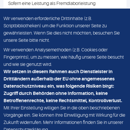
Sofern eine Leistung als Fremdlaborleistung
ausgewiesen ist, teilen wir Ihnen auf Anfrage gerne den
Namen des Fremdlabors mit. Mit der Beauftragung der
Wir verwenden erforderliche Drittinhalte (z.B.
Fremdlaborleistung erklären Sie sich mit dieser
Scriptbibliotheken) um die Funktion unserer Seite zu
Vereinbarung einverstanden.
gewährleisten. Wenn Sie dies nicht möchten, besuchen Sie
unsere Seite bitte nicht.
Wir verwenden Analysemethoden (z.B. Cookies oder
IMPRESSUM
Fingerprints), um zu messen, wie häufig unsere Seite besucht
und wie sie genutzt wird.
DATENSCHUTZ
Wir setzen in diesem Rahmen auch Dienstleister in
KONTAKT
Drittländern außerhalb der EU ohne angemessenes
Datenschutzniveau ein, was folgende Risiken birgt:
NEWSLETTER
Zugriff durch Behörden ohne Information, keine
ADRESSE
Betroffenenrechte, keine Rechtsmittel, Kontrollverlust.
MVZ Medizinisches Labor Nord MLN GmbH
Mit Ihrer Einstellung willigen Sie in die oben beschriebenen
Vorgänge ein. Sie können Ihre Einwilligung mit Wirkung für die
Essener Straße 108
Zukunft widerrufen. Mehr Informationen finden Sie in unserer
22419 Hamburg
Datenschutzerklärung
.