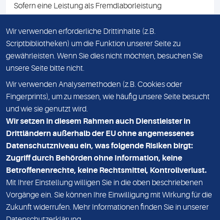
Sofern eine Leistung als Fremdlaborleistung
ausgewiesen ist, teilen wir Ihnen auf Anfrage gerne den
Namen des Fremdlabors mit. Mit der Beauftragung der
Wir verwenden erforderliche Drittinhalte (z.B.
Fremdlaborleistung erklären Sie sich mit dieser
Scriptbibliotheken) um die Funktion unserer Seite zu
Vereinbarung einverstanden.
gewährleisten. Wenn Sie dies nicht möchten, besuchen Sie
unsere Seite bitte nicht.
Wir verwenden Analysemethoden (z.B. Cookies oder
IMPRESSUM
Fingerprints), um zu messen, wie häufig unsere Seite besucht
und wie sie genutzt wird.
DATENSCHUTZ
Wir setzen in diesem Rahmen auch Dienstleister in
KONTAKT
Drittländern außerhalb der EU ohne angemessenes
Datenschutzniveau ein, was folgende Risiken birgt:
NEWSLETTER
Zugriff durch Behörden ohne Information, keine
ADRESSE
Betroffenenrechte, keine Rechtsmittel, Kontrollverlust.
MVZ Medizinisches Labor Nord MLN GmbH
Mit Ihrer Einstellung willigen Sie in die oben beschriebenen
Vorgänge ein. Sie können Ihre Einwilligung mit Wirkung für die
Essener Straße 108
Zukunft widerrufen. Mehr Informationen finden Sie in unserer
22419 Hamburg
Datenschutzerklärung
.