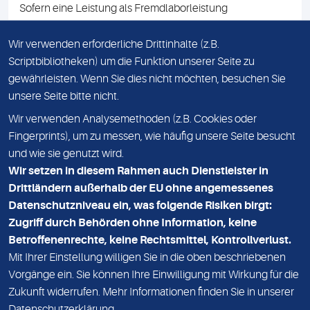
Sofern eine Leistung als Fremdlaborleistung
ausgewiesen ist, teilen wir Ihnen auf Anfrage gerne den
Namen des Fremdlabors mit. Mit der Beauftragung der
Wir verwenden erforderliche Drittinhalte (z.B.
Fremdlaborleistung erklären Sie sich mit dieser
Scriptbibliotheken) um die Funktion unserer Seite zu
Vereinbarung einverstanden.
gewährleisten. Wenn Sie dies nicht möchten, besuchen Sie
unsere Seite bitte nicht.
Wir verwenden Analysemethoden (z.B. Cookies oder
IMPRESSUM
Fingerprints), um zu messen, wie häufig unsere Seite besucht
und wie sie genutzt wird.
DATENSCHUTZ
Wir setzen in diesem Rahmen auch Dienstleister in
KONTAKT
Drittländern außerhalb der EU ohne angemessenes
Datenschutzniveau ein, was folgende Risiken birgt:
NEWSLETTER
Zugriff durch Behörden ohne Information, keine
ADRESSE
Betroffenenrechte, keine Rechtsmittel, Kontrollverlust.
MVZ Medizinisches Labor Nord MLN GmbH
Mit Ihrer Einstellung willigen Sie in die oben beschriebenen
Vorgänge ein. Sie können Ihre Einwilligung mit Wirkung für die
Essener Straße 108
Zukunft widerrufen. Mehr Informationen finden Sie in unserer
22419 Hamburg
Datenschutzerklärung
.