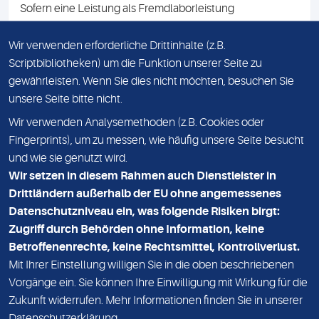
Sofern eine Leistung als Fremdlaborleistung
ausgewiesen ist, teilen wir Ihnen auf Anfrage gerne den
Namen des Fremdlabors mit. Mit der Beauftragung der
Wir verwenden erforderliche Drittinhalte (z.B.
Fremdlaborleistung erklären Sie sich mit dieser
Scriptbibliotheken) um die Funktion unserer Seite zu
Vereinbarung einverstanden.
gewährleisten. Wenn Sie dies nicht möchten, besuchen Sie
unsere Seite bitte nicht.
Wir verwenden Analysemethoden (z.B. Cookies oder
IMPRESSUM
Fingerprints), um zu messen, wie häufig unsere Seite besucht
und wie sie genutzt wird.
DATENSCHUTZ
Wir setzen in diesem Rahmen auch Dienstleister in
KONTAKT
Drittländern außerhalb der EU ohne angemessenes
Datenschutzniveau ein, was folgende Risiken birgt:
NEWSLETTER
Zugriff durch Behörden ohne Information, keine
ADRESSE
Betroffenenrechte, keine Rechtsmittel, Kontrollverlust.
MVZ Medizinisches Labor Nord MLN GmbH
Mit Ihrer Einstellung willigen Sie in die oben beschriebenen
Vorgänge ein. Sie können Ihre Einwilligung mit Wirkung für die
Essener Straße 108
Zukunft widerrufen. Mehr Informationen finden Sie in unserer
22419 Hamburg
Datenschutzerklärung
.