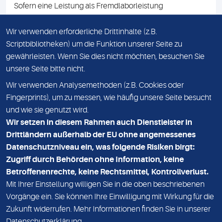
Sofern eine Leistung als Fremdlaborleistung
ausgewiesen ist, teilen wir Ihnen auf Anfrage gerne den
Namen des Fremdlabors mit. Mit der Beauftragung der
Wir verwenden erforderliche Drittinhalte (z.B.
Fremdlaborleistung erklären Sie sich mit dieser
Scriptbibliotheken) um die Funktion unserer Seite zu
Vereinbarung einverstanden.
gewährleisten. Wenn Sie dies nicht möchten, besuchen Sie
unsere Seite bitte nicht.
Wir verwenden Analysemethoden (z.B. Cookies oder
IMPRESSUM
Fingerprints), um zu messen, wie häufig unsere Seite besucht
und wie sie genutzt wird.
DATENSCHUTZ
Wir setzen in diesem Rahmen auch Dienstleister in
KONTAKT
Drittländern außerhalb der EU ohne angemessenes
Datenschutzniveau ein, was folgende Risiken birgt:
NEWSLETTER
Zugriff durch Behörden ohne Information, keine
ADRESSE
Betroffenenrechte, keine Rechtsmittel, Kontrollverlust.
MVZ Medizinisches Labor Nord MLN GmbH
Mit Ihrer Einstellung willigen Sie in die oben beschriebenen
Vorgänge ein. Sie können Ihre Einwilligung mit Wirkung für die
Essener Straße 108
Zukunft widerrufen. Mehr Informationen finden Sie in unserer
22419 Hamburg
Datenschutzerklärung
.