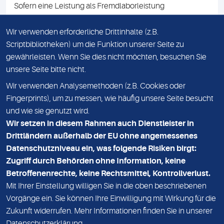
Sofern eine Leistung als Fremdlaborleistung
ausgewiesen ist, teilen wir Ihnen auf Anfrage gerne den
Namen des Fremdlabors mit. Mit der Beauftragung der
Wir verwenden erforderliche Drittinhalte (z.B.
Fremdlaborleistung erklären Sie sich mit dieser
Scriptbibliotheken) um die Funktion unserer Seite zu
Vereinbarung einverstanden.
gewährleisten. Wenn Sie dies nicht möchten, besuchen Sie
unsere Seite bitte nicht.
Wir verwenden Analysemethoden (z.B. Cookies oder
IMPRESSUM
Fingerprints), um zu messen, wie häufig unsere Seite besucht
und wie sie genutzt wird.
DATENSCHUTZ
Wir setzen in diesem Rahmen auch Dienstleister in
KONTAKT
Drittländern außerhalb der EU ohne angemessenes
Datenschutzniveau ein, was folgende Risiken birgt:
NEWSLETTER
Zugriff durch Behörden ohne Information, keine
ADRESSE
Betroffenenrechte, keine Rechtsmittel, Kontrollverlust.
MVZ Medizinisches Labor Nord MLN GmbH
Mit Ihrer Einstellung willigen Sie in die oben beschriebenen
Vorgänge ein. Sie können Ihre Einwilligung mit Wirkung für die
Essener Straße 108
Zukunft widerrufen. Mehr Informationen finden Sie in unserer
22419 Hamburg
Datenschutzerklärung
.