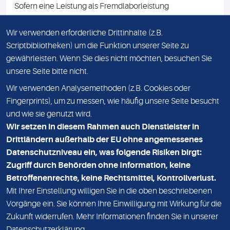
Sofern eine Leistung als Fremdlaborleistung
ausgewiesen ist, teilen wir Ihnen auf Anfrage gerne den
Namen des Fremdlabors mit. Mit der Beauftragung der
Wir verwenden erforderliche Drittinhalte (z.B.
Fremdlaborleistung erklären Sie sich mit dieser
Scriptbibliotheken) um die Funktion unserer Seite zu
Vereinbarung einverstanden.
gewährleisten. Wenn Sie dies nicht möchten, besuchen Sie
unsere Seite bitte nicht.
Wir verwenden Analysemethoden (z.B. Cookies oder
IMPRESSUM
Fingerprints), um zu messen, wie häufig unsere Seite besucht
und wie sie genutzt wird.
DATENSCHUTZ
Wir setzen in diesem Rahmen auch Dienstleister in
KONTAKT
Drittländern außerhalb der EU ohne angemessenes
Datenschutzniveau ein, was folgende Risiken birgt:
NEWSLETTER
Zugriff durch Behörden ohne Information, keine
ADRESSE
Betroffenenrechte, keine Rechtsmittel, Kontrollverlust.
MVZ Medizinisches Labor Nord MLN GmbH
Mit Ihrer Einstellung willigen Sie in die oben beschriebenen
Vorgänge ein. Sie können Ihre Einwilligung mit Wirkung für die
Essener Straße 108
Zukunft widerrufen. Mehr Informationen finden Sie in unserer
22419 Hamburg
Datenschutzerklärung
.