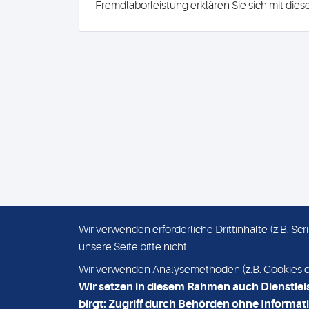
Fremdlaborleistung erklären Sie sich mit die
Wir verwenden erforderliche Drittinhalte (z.B. S
unsere Seite bitte nicht.
IMPRESSUM
DATENSCHUTZ
Wir verwenden Analysemethoden (z.B. Cookies ode
Wir setzen in diesem Rahmen auch Dienstlei
birgt: Zugriff durch Behörden ohne Informati