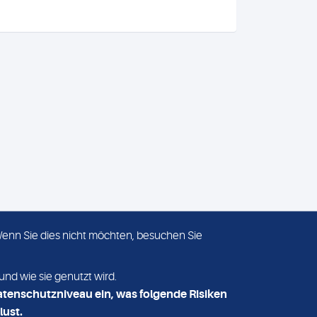
 Wenn Sie dies nicht möchten, besuchen Sie
ADRESSE
MVZ Medizinisches Labor
und wie sie genutzt wird.
Nord MLN GmbH
atenschutzniveau ein, was folgende Risiken
Essener Straße 108
lust.