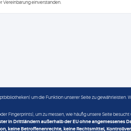
ser Vereinbarung einverstanden.
criptbibliotheken) um die Funktion unserer Seite zu gewährleisten.
KONTAKT
NEWSLETTER
r Fingerprints), um zu messen, wie häufig unsere Seite besucht 
ster in Drittländern außerhalb der EU ohne angemessenes D
on, keine Betroffenenrechte, keine Rechtsmittel, Kontrollver