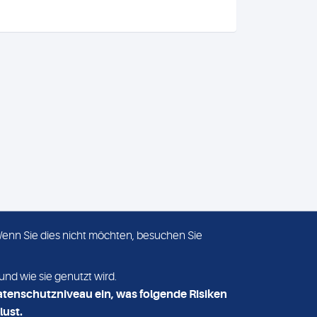
 Wenn Sie dies nicht möchten, besuchen Sie
ADRESSE
MVZ Medizinisches Labor
und wie sie genutzt wird.
Nord MLN GmbH
atenschutzniveau ein, was folgende Risiken
Essener Straße 108
lust.