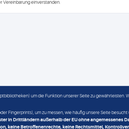
ser Vereinbarung einverstanden.
criptbibliotheken) um die Funktion unserer Seite zu gewährleisten.
KONTAKT
NEWSLETTER
r Fingerprints), um zu messen, wie häufig unsere Seite besucht 
ster in Drittländern außerhalb der EU ohne angemessenes D
on, keine Betroffenenrechte, keine Rechtsmittel, Kontrollver