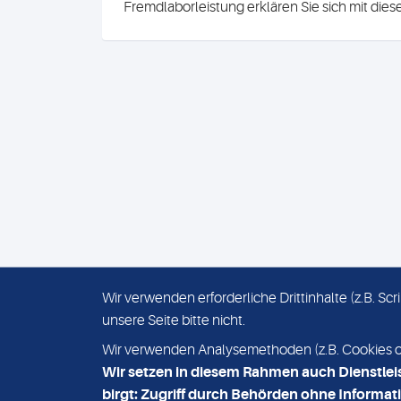
Fremdlaborleistung erklären Sie sich mit die
Wir verwenden erforderliche Drittinhalte (z.B. S
unsere Seite bitte nicht.
IMPRESSUM
DATENSCHUTZ
Wir verwenden Analysemethoden (z.B. Cookies ode
Wir setzen in diesem Rahmen auch Dienstlei
birgt: Zugriff durch Behörden ohne Informati