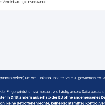
ser Vereinbarung einverstanden.
criptbibliotheken) um die Funktion unserer Seite zu gewährleisten.
KONTAKT
NEWSLETTER
r Fingerprints), um zu messen, wie häufig unsere Seite besucht 
ster in Drittländern außerhalb der EU ohne angemessenes D
on, keine Betroffenenrechte, keine Rechtsmittel, Kontrollver