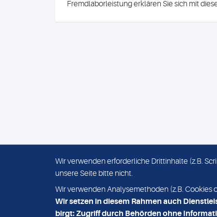
Fremdlaborleistung erklären Sie sich mit die
Wir verwenden erforderliche Drittinhalte (z.B. S
unsere Seite bitte nicht.
IMPRESSUM
DATENSCHUTZ
Wir verwenden Analysemethoden (z.B. Cookies ode
Wir setzen in diesem Rahmen auch Dienstlei
birgt: Zugriff durch Behörden ohne Informati