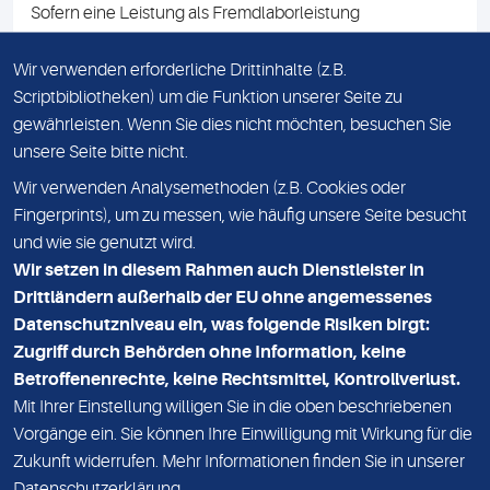
Sofern eine Leistung als Fremdlaborleistung
ausgewiesen ist, teilen wir Ihnen auf Anfrage gerne den
Namen des Fremdlabors mit. Mit der Beauftragung der
Wir verwenden erforderliche Drittinhalte (z.B.
Fremdlaborleistung erklären Sie sich mit dieser
Scriptbibliotheken) um die Funktion unserer Seite zu
Vereinbarung einverstanden.
gewährleisten. Wenn Sie dies nicht möchten, besuchen Sie
unsere Seite bitte nicht.
Wir verwenden Analysemethoden (z.B. Cookies oder
IMPRESSUM
Fingerprints), um zu messen, wie häufig unsere Seite besucht
und wie sie genutzt wird.
DATENSCHUTZ
Wir setzen in diesem Rahmen auch Dienstleister in
KONTAKT
Drittländern außerhalb der EU ohne angemessenes
Datenschutzniveau ein, was folgende Risiken birgt:
NEWSLETTER
Zugriff durch Behörden ohne Information, keine
ADRESSE
Betroffenenrechte, keine Rechtsmittel, Kontrollverlust.
MVZ Medizinisches Labor Nord MLN GmbH
Mit Ihrer Einstellung willigen Sie in die oben beschriebenen
Vorgänge ein. Sie können Ihre Einwilligung mit Wirkung für die
Essener Straße 108
Zukunft widerrufen. Mehr Informationen finden Sie in unserer
22419 Hamburg
Datenschutzerklärung
.