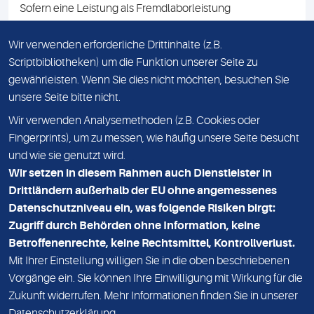
Sofern eine Leistung als Fremdlaborleistung
ausgewiesen ist, teilen wir Ihnen auf Anfrage gerne den
Namen des Fremdlabors mit. Mit der Beauftragung der
Wir verwenden erforderliche Drittinhalte (z.B.
Fremdlaborleistung erklären Sie sich mit dieser
Scriptbibliotheken) um die Funktion unserer Seite zu
Vereinbarung einverstanden.
gewährleisten. Wenn Sie dies nicht möchten, besuchen Sie
unsere Seite bitte nicht.
Wir verwenden Analysemethoden (z.B. Cookies oder
IMPRESSUM
Fingerprints), um zu messen, wie häufig unsere Seite besucht
und wie sie genutzt wird.
DATENSCHUTZ
Wir setzen in diesem Rahmen auch Dienstleister in
KONTAKT
Drittländern außerhalb der EU ohne angemessenes
Datenschutzniveau ein, was folgende Risiken birgt:
NEWSLETTER
Zugriff durch Behörden ohne Information, keine
ADRESSE
Betroffenenrechte, keine Rechtsmittel, Kontrollverlust.
MVZ Medizinisches Labor Nord MLN GmbH
Mit Ihrer Einstellung willigen Sie in die oben beschriebenen
Vorgänge ein. Sie können Ihre Einwilligung mit Wirkung für die
Essener Straße 108
Zukunft widerrufen. Mehr Informationen finden Sie in unserer
22419 Hamburg
Datenschutzerklärung
.