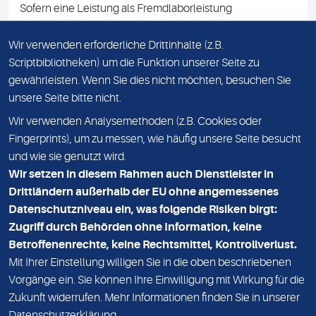
Sofern eine Leistung als Fremdlaborleistung
ausgewiesen ist, teilen wir Ihnen auf Anfrage gerne den
Namen des Fremdlabors mit. Mit der Beauftragung der
Wir verwenden erforderliche Drittinhalte (z.B.
Fremdlaborleistung erklären Sie sich mit dieser
Scriptbibliotheken) um die Funktion unserer Seite zu
Vereinbarung einverstanden.
gewährleisten. Wenn Sie dies nicht möchten, besuchen Sie
unsere Seite bitte nicht.
Wir verwenden Analysemethoden (z.B. Cookies oder
IMPRESSUM
Fingerprints), um zu messen, wie häufig unsere Seite besucht
und wie sie genutzt wird.
DATENSCHUTZ
Wir setzen in diesem Rahmen auch Dienstleister in
KONTAKT
Drittländern außerhalb der EU ohne angemessenes
Datenschutzniveau ein, was folgende Risiken birgt:
NEWSLETTER
Zugriff durch Behörden ohne Information, keine
ADRESSE
Betroffenenrechte, keine Rechtsmittel, Kontrollverlust.
MVZ Medizinisches Labor Nord MLN GmbH
Mit Ihrer Einstellung willigen Sie in die oben beschriebenen
Vorgänge ein. Sie können Ihre Einwilligung mit Wirkung für die
Essener Straße 108
Zukunft widerrufen. Mehr Informationen finden Sie in unserer
22419 Hamburg
Datenschutzerklärung
.