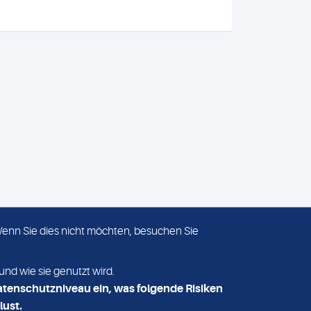
 Wenn Sie dies nicht möchten, besuchen Sie
ADRESSE
MVZ Medizinisches Labor
und wie sie genutzt wird.
Nord MLN GmbH
atenschutzniveau ein, was folgende Risiken
Essener Straße 108
lust.