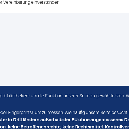
ser Vereinbarung einverstanden.
criptbibliotheken) um die Funktion unserer Seite zu gewährleisten.
KONTAKT
NEWSLETTER
r Fingerprints), um zu messen, wie häufig unsere Seite besucht 
ster in Drittländern außerhalb der EU ohne angemessenes D
on, keine Betroffenenrechte, keine Rechtsmittel, Kontrollver