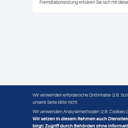
Fremdlaborleistung erklären Sie sich mit die
Wir verwenden erforderliche Drittinhalte (z.B. S
unsere Seite bitte nicht.
IMPRESSUM
DATENSCHUTZ
Wir verwenden Analysemethoden (z.B. Cookies ode
Wir setzen in diesem Rahmen auch Dienstlei
birgt: Zugriff durch Behörden ohne Informati