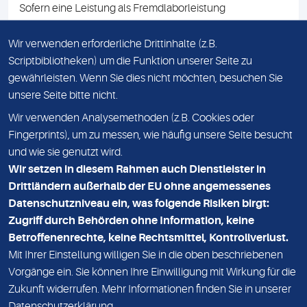
Sofern eine Leistung als Fremdlaborleistung
ausgewiesen ist, teilen wir Ihnen auf Anfrage gerne den
Namen des Fremdlabors mit. Mit der Beauftragung der
Wir verwenden erforderliche Drittinhalte (z.B.
Fremdlaborleistung erklären Sie sich mit dieser
Scriptbibliotheken) um die Funktion unserer Seite zu
Vereinbarung einverstanden.
gewährleisten. Wenn Sie dies nicht möchten, besuchen Sie
unsere Seite bitte nicht.
Wir verwenden Analysemethoden (z.B. Cookies oder
IMPRESSUM
Fingerprints), um zu messen, wie häufig unsere Seite besucht
und wie sie genutzt wird.
DATENSCHUTZ
Wir setzen in diesem Rahmen auch Dienstleister in
KONTAKT
Drittländern außerhalb der EU ohne angemessenes
Datenschutzniveau ein, was folgende Risiken birgt:
NEWSLETTER
Zugriff durch Behörden ohne Information, keine
ADRESSE
Betroffenenrechte, keine Rechtsmittel, Kontrollverlust.
MVZ Medizinisches Labor Nord MLN GmbH
Mit Ihrer Einstellung willigen Sie in die oben beschriebenen
Vorgänge ein. Sie können Ihre Einwilligung mit Wirkung für die
Essener Straße 108
Zukunft widerrufen. Mehr Informationen finden Sie in unserer
22419 Hamburg
Datenschutzerklärung
.