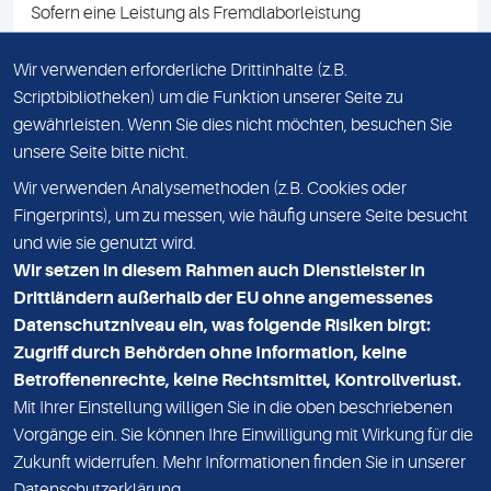
Sofern eine Leistung als Fremdlaborleistung
ausgewiesen ist, teilen wir Ihnen auf Anfrage gerne den
Namen des Fremdlabors mit. Mit der Beauftragung der
Wir verwenden erforderliche Drittinhalte (z.B.
Fremdlaborleistung erklären Sie sich mit dieser
Scriptbibliotheken) um die Funktion unserer Seite zu
Vereinbarung einverstanden.
gewährleisten. Wenn Sie dies nicht möchten, besuchen Sie
unsere Seite bitte nicht.
Wir verwenden Analysemethoden (z.B. Cookies oder
IMPRESSUM
Fingerprints), um zu messen, wie häufig unsere Seite besucht
und wie sie genutzt wird.
DATENSCHUTZ
Wir setzen in diesem Rahmen auch Dienstleister in
KONTAKT
Drittländern außerhalb der EU ohne angemessenes
Datenschutzniveau ein, was folgende Risiken birgt:
NEWSLETTER
Zugriff durch Behörden ohne Information, keine
ADRESSE
Betroffenenrechte, keine Rechtsmittel, Kontrollverlust.
MVZ Medizinisches Labor Nord MLN GmbH
Mit Ihrer Einstellung willigen Sie in die oben beschriebenen
Vorgänge ein. Sie können Ihre Einwilligung mit Wirkung für die
Essener Straße 108
Zukunft widerrufen. Mehr Informationen finden Sie in unserer
22419 Hamburg
Datenschutzerklärung
.