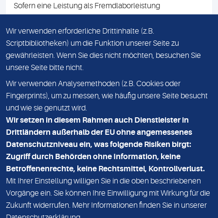
Sofern eine Leistung als Fremdlaborleistung
ausgewiesen ist, teilen wir Ihnen auf Anfrage gerne den
Namen des Fremdlabors mit. Mit der Beauftragung der
Wir verwenden erforderliche Drittinhalte (z.B.
Fremdlaborleistung erklären Sie sich mit dieser
Scriptbibliotheken) um die Funktion unserer Seite zu
Vereinbarung einverstanden.
gewährleisten. Wenn Sie dies nicht möchten, besuchen Sie
unsere Seite bitte nicht.
Wir verwenden Analysemethoden (z.B. Cookies oder
IMPRESSUM
Fingerprints), um zu messen, wie häufig unsere Seite besucht
und wie sie genutzt wird.
DATENSCHUTZ
Wir setzen in diesem Rahmen auch Dienstleister in
KONTAKT
Drittländern außerhalb der EU ohne angemessenes
Datenschutzniveau ein, was folgende Risiken birgt:
NEWSLETTER
Zugriff durch Behörden ohne Information, keine
ADRESSE
Betroffenenrechte, keine Rechtsmittel, Kontrollverlust.
MVZ Medizinisches Labor Nord MLN GmbH
Mit Ihrer Einstellung willigen Sie in die oben beschriebenen
Vorgänge ein. Sie können Ihre Einwilligung mit Wirkung für die
Essener Straße 108
Zukunft widerrufen. Mehr Informationen finden Sie in unserer
22419 Hamburg
Datenschutzerklärung
.