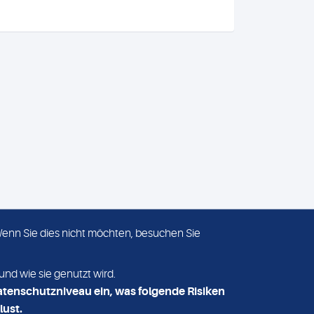
 Wenn Sie dies nicht möchten, besuchen Sie
ADRESSE
MVZ Medizinisches Labor
und wie sie genutzt wird.
Nord MLN GmbH
atenschutzniveau ein, was folgende Risiken
Essener Straße 108
lust.