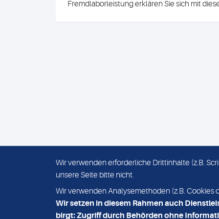
Fremdlaborleistung erklären Sie sich mit die
Wir verwenden erforderliche Drittinhalte (z.B. S
unsere Seite bitte nicht.
IMPRESSUM
DATENSCHUTZ
Wir verwenden Analysemethoden (z.B. Cookies ode
Wir setzen in diesem Rahmen auch Dienstlei
birgt: Zugriff durch Behörden ohne Informati