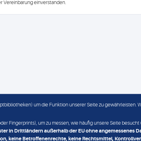
ser Vereinbarung einverstanden.
criptbibliotheken) um die Funktion unserer Seite zu gewährleisten.
KONTAKT
NEWSLETTER
r Fingerprints), um zu messen, wie häufig unsere Seite besucht 
ster in Drittländern außerhalb der EU ohne angemessenes D
on, keine Betroffenenrechte, keine Rechtsmittel, Kontrollver