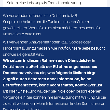
Sofern eine Leistung als Fremdlaborleistung
ausgewiesen ist, teilen wir Ihnen auf Anfrage gerne den
Namen des Fremdlabors mit. Mit der Beauftragung der
Wir verwenden erforderliche Drittinhalte (z.B.
Fremdlaborleistung erklären Sie sich mit dieser
Scriptbibliotheken) um die Funktion unserer Seite zu
Vereinbarung einverstanden.
gewährleisten. Wenn Sie dies nicht möchten, besuchen Sie
unsere Seite bitte nicht.
Wir verwenden Analysemethoden (z.B. Cookies oder
IMPRESSUM
Fingerprints), um zu messen, wie häufig unsere Seite besucht
und wie sie genutzt wird.
DATENSCHUTZ
Wir setzen in diesem Rahmen auch Dienstleister in
KONTAKT
Drittländern außerhalb der EU ohne angemessenes
Datenschutzniveau ein, was folgende Risiken birgt:
NEWSLETTER
Zugriff durch Behörden ohne Information, keine
ADRESSE
Betroffenenrechte, keine Rechtsmittel, Kontrollverlust.
MVZ Medizinisches Labor Nord MLN GmbH
Mit Ihrer Einstellung willigen Sie in die oben beschriebenen
Vorgänge ein. Sie können Ihre Einwilligung mit Wirkung für die
Essener Straße 108
Zukunft widerrufen. Mehr Informationen finden Sie in unserer
22419 Hamburg
Datenschutzerklärung
.