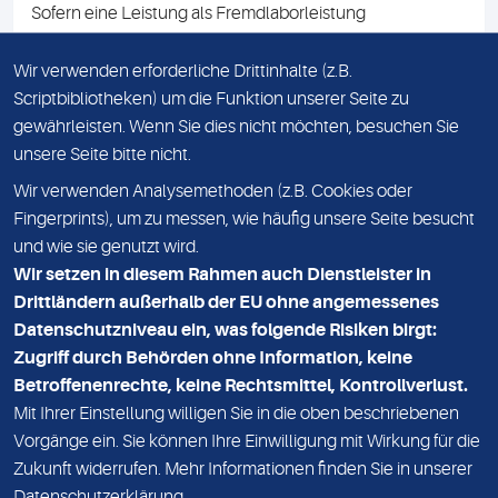
Sofern eine Leistung als Fremdlaborleistung
ausgewiesen ist, teilen wir Ihnen auf Anfrage gerne den
Namen des Fremdlabors mit. Mit der Beauftragung der
Wir verwenden erforderliche Drittinhalte (z.B.
Fremdlaborleistung erklären Sie sich mit dieser
Scriptbibliotheken) um die Funktion unserer Seite zu
Vereinbarung einverstanden.
gewährleisten. Wenn Sie dies nicht möchten, besuchen Sie
unsere Seite bitte nicht.
Wir verwenden Analysemethoden (z.B. Cookies oder
IMPRESSUM
Fingerprints), um zu messen, wie häufig unsere Seite besucht
und wie sie genutzt wird.
DATENSCHUTZ
Wir setzen in diesem Rahmen auch Dienstleister in
KONTAKT
Drittländern außerhalb der EU ohne angemessenes
Datenschutzniveau ein, was folgende Risiken birgt:
NEWSLETTER
Zugriff durch Behörden ohne Information, keine
ADRESSE
Betroffenenrechte, keine Rechtsmittel, Kontrollverlust.
MVZ Medizinisches Labor Nord MLN GmbH
Mit Ihrer Einstellung willigen Sie in die oben beschriebenen
Vorgänge ein. Sie können Ihre Einwilligung mit Wirkung für die
Essener Straße 108
Zukunft widerrufen. Mehr Informationen finden Sie in unserer
22419 Hamburg
Datenschutzerklärung
.