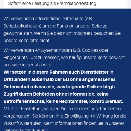
Sofern eine Leistung als Fremdlaborleistung
ausgewiesen ist, teilen wir Ihnen auf Anfrage gerne den
Namen des Fremdlabors mit. Mit der Beauftragung der
Wir verwenden erforderliche Drittinhalte (z.B.
Fremdlaborleistung erklären Sie sich mit dieser
Scriptbibliotheken) um die Funktion unserer Seite zu
Vereinbarung einverstanden.
gewährleisten. Wenn Sie dies nicht möchten, besuchen Sie
unsere Seite bitte nicht.
Wir verwenden Analysemethoden (z.B. Cookies oder
IMPRESSUM
Fingerprints), um zu messen, wie häufig unsere Seite besucht
und wie sie genutzt wird.
DATENSCHUTZ
Wir setzen in diesem Rahmen auch Dienstleister in
KONTAKT
Drittländern außerhalb der EU ohne angemessenes
Datenschutzniveau ein, was folgende Risiken birgt:
NEWSLETTER
Zugriff durch Behörden ohne Information, keine
ADRESSE
Betroffenenrechte, keine Rechtsmittel, Kontrollverlust.
MVZ Medizinisches Labor Nord MLN GmbH
Mit Ihrer Einstellung willigen Sie in die oben beschriebenen
Vorgänge ein. Sie können Ihre Einwilligung mit Wirkung für die
Essener Straße 108
Zukunft widerrufen. Mehr Informationen finden Sie in unserer
22419 Hamburg
Datenschutzerklärung
.