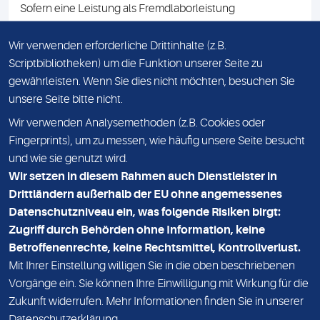
Sofern eine Leistung als Fremdlaborleistung
ausgewiesen ist, teilen wir Ihnen auf Anfrage gerne den
Namen des Fremdlabors mit. Mit der Beauftragung der
Wir verwenden erforderliche Drittinhalte (z.B.
Fremdlaborleistung erklären Sie sich mit dieser
Scriptbibliotheken) um die Funktion unserer Seite zu
Vereinbarung einverstanden.
gewährleisten. Wenn Sie dies nicht möchten, besuchen Sie
unsere Seite bitte nicht.
Wir verwenden Analysemethoden (z.B. Cookies oder
IMPRESSUM
Fingerprints), um zu messen, wie häufig unsere Seite besucht
und wie sie genutzt wird.
DATENSCHUTZ
Wir setzen in diesem Rahmen auch Dienstleister in
KONTAKT
Drittländern außerhalb der EU ohne angemessenes
Datenschutzniveau ein, was folgende Risiken birgt:
NEWSLETTER
Zugriff durch Behörden ohne Information, keine
ADRESSE
Betroffenenrechte, keine Rechtsmittel, Kontrollverlust.
MVZ Medizinisches Labor Nord MLN GmbH
Mit Ihrer Einstellung willigen Sie in die oben beschriebenen
Vorgänge ein. Sie können Ihre Einwilligung mit Wirkung für die
Essener Straße 108
Zukunft widerrufen. Mehr Informationen finden Sie in unserer
22419 Hamburg
Datenschutzerklärung
.