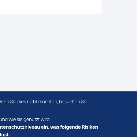
 Wenn Sie dies nicht möchten, besuchen Sie
ADRESSE
MVZ Medizinisches Labor
und wie sie genutzt wird.
Nord MLN GmbH
atenschutzniveau ein, was folgende Risiken
Essener Straße 108
lust.