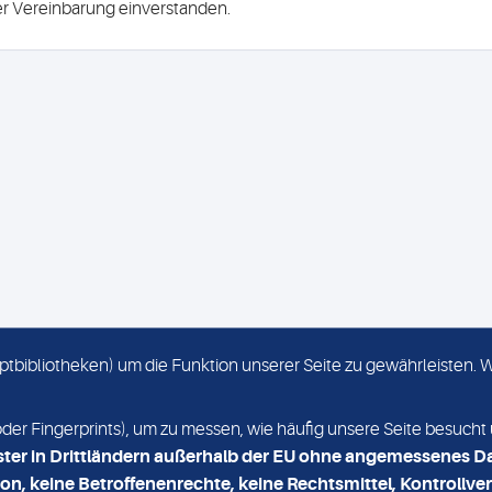
ser Vereinbarung einverstanden.
criptbibliotheken) um die Funktion unserer Seite zu gewährleisten.
KONTAKT
NEWSLETTER
r Fingerprints), um zu messen, wie häufig unsere Seite besucht 
ster in Drittländern außerhalb der EU ohne angemessenes D
on, keine Betroffenenrechte, keine Rechtsmittel, Kontrollver