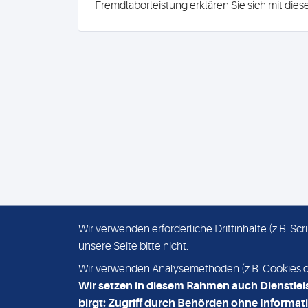
Fremdlaborleistung erklären Sie sich mit die
Wir verwenden erforderliche Drittinhalte (z.B. S
unsere Seite bitte nicht.
IMPRESSUM
DATENSCHUTZ
Wir verwenden Analysemethoden (z.B. Cookies ode
Wir setzen in diesem Rahmen auch Dienstlei
birgt: Zugriff durch Behörden ohne Informati