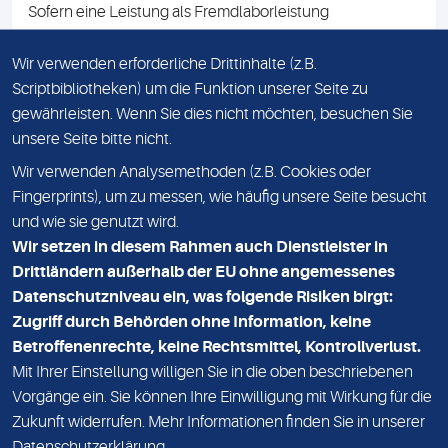
Sofern eine Leistung als Fremdlaborleistung
ausgewiesen ist, teilen wir Ihnen auf Anfrage gerne den
Namen des Fremdlabors mit. Mit der Beauftragung der
Wir verwenden erforderliche Drittinhalte (z.B.
Fremdlaborleistung erklären Sie sich mit dieser
Scriptbibliotheken) um die Funktion unserer Seite zu
Vereinbarung einverstanden.
gewährleisten. Wenn Sie dies nicht möchten, besuchen Sie
unsere Seite bitte nicht.
Wir verwenden Analysemethoden (z.B. Cookies oder
IMPRESSUM
Fingerprints), um zu messen, wie häufig unsere Seite besucht
und wie sie genutzt wird.
DATENSCHUTZ
Wir setzen in diesem Rahmen auch Dienstleister in
KONTAKT
Drittländern außerhalb der EU ohne angemessenes
Datenschutzniveau ein, was folgende Risiken birgt:
NEWSLETTER
Zugriff durch Behörden ohne Information, keine
ADRESSE
Betroffenenrechte, keine Rechtsmittel, Kontrollverlust.
MVZ Medizinisches Labor Nord MLN GmbH
Mit Ihrer Einstellung willigen Sie in die oben beschriebenen
Vorgänge ein. Sie können Ihre Einwilligung mit Wirkung für die
Essener Straße 108
Zukunft widerrufen. Mehr Informationen finden Sie in unserer
22419 Hamburg
Datenschutzerklärung
.