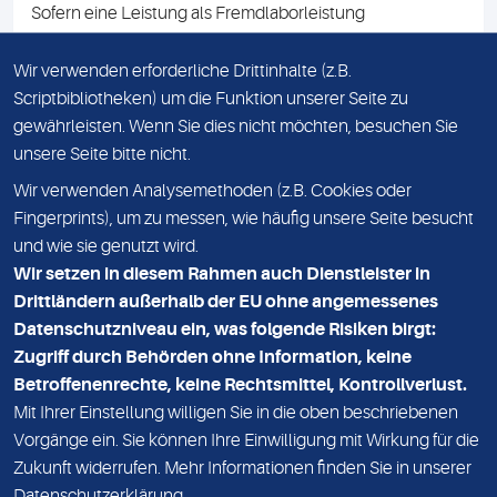
Sofern eine Leistung als Fremdlaborleistung
ausgewiesen ist, teilen wir Ihnen auf Anfrage gerne den
Namen des Fremdlabors mit. Mit der Beauftragung der
Wir verwenden erforderliche Drittinhalte (z.B.
Fremdlaborleistung erklären Sie sich mit dieser
Scriptbibliotheken) um die Funktion unserer Seite zu
Vereinbarung einverstanden.
gewährleisten. Wenn Sie dies nicht möchten, besuchen Sie
unsere Seite bitte nicht.
Wir verwenden Analysemethoden (z.B. Cookies oder
IMPRESSUM
Fingerprints), um zu messen, wie häufig unsere Seite besucht
und wie sie genutzt wird.
DATENSCHUTZ
Wir setzen in diesem Rahmen auch Dienstleister in
KONTAKT
Drittländern außerhalb der EU ohne angemessenes
Datenschutzniveau ein, was folgende Risiken birgt:
NEWSLETTER
Zugriff durch Behörden ohne Information, keine
ADRESSE
Betroffenenrechte, keine Rechtsmittel, Kontrollverlust.
MVZ Medizinisches Labor Nord MLN GmbH
Mit Ihrer Einstellung willigen Sie in die oben beschriebenen
Vorgänge ein. Sie können Ihre Einwilligung mit Wirkung für die
Essener Straße 108
Zukunft widerrufen. Mehr Informationen finden Sie in unserer
22419 Hamburg
Datenschutzerklärung
.