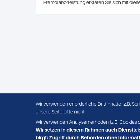
Fremdlaborleistung erklären Sie sich mit die
Wir verwenden erforderliche Drittinhalte (z.B. S
unsere Seite bitte nicht.
IMPRESSUM
DATENSCHUTZ
Wir verwenden Analysemethoden (z.B. Cookies ode
Wir setzen in diesem Rahmen auch Dienstlei
birgt: Zugriff durch Behörden ohne Informati