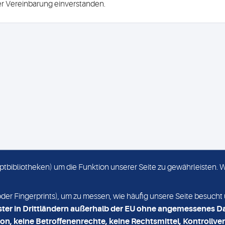
ser Vereinbarung einverstanden.
criptbibliotheken) um die Funktion unserer Seite zu gewährleisten.
KONTAKT
NEWSLETTER
r Fingerprints), um zu messen, wie häufig unsere Seite besucht 
ster in Drittländern außerhalb der EU ohne angemessenes D
on, keine Betroffenenrechte, keine Rechtsmittel, Kontrollver