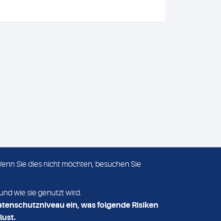
 Wenn Sie dies nicht möchten, besuchen Sie
ADRESSE
MVZ Medizinisches Labor
und wie sie genutzt wird.
Nord MLN GmbH
atenschutzniveau ein, was folgende Risiken
Essener Straße 108
lust.