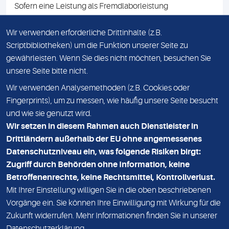
Sofern eine Leistung als Fremdlaborleistung
ausgewiesen ist, teilen wir Ihnen auf Anfrage gerne den
Namen des Fremdlabors mit. Mit der Beauftragung der
Wir verwenden erforderliche Drittinhalte (z.B.
Fremdlaborleistung erklären Sie sich mit dieser
Scriptbibliotheken) um die Funktion unserer Seite zu
Vereinbarung einverstanden.
gewährleisten. Wenn Sie dies nicht möchten, besuchen Sie
unsere Seite bitte nicht.
Wir verwenden Analysemethoden (z.B. Cookies oder
IMPRESSUM
Fingerprints), um zu messen, wie häufig unsere Seite besucht
und wie sie genutzt wird.
DATENSCHUTZ
Wir setzen in diesem Rahmen auch Dienstleister in
KONTAKT
Drittländern außerhalb der EU ohne angemessenes
Datenschutzniveau ein, was folgende Risiken birgt:
NEWSLETTER
Zugriff durch Behörden ohne Information, keine
ADRESSE
Betroffenenrechte, keine Rechtsmittel, Kontrollverlust.
MVZ Medizinisches Labor Nord MLN GmbH
Mit Ihrer Einstellung willigen Sie in die oben beschriebenen
Vorgänge ein. Sie können Ihre Einwilligung mit Wirkung für die
Essener Straße 108
Zukunft widerrufen. Mehr Informationen finden Sie in unserer
22419 Hamburg
Datenschutzerklärung
.