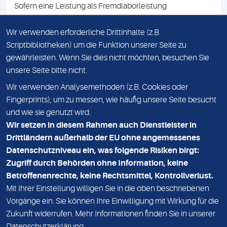
Sofern eine Leistung als Fremdlaborleistung
ausgewiesen ist, teilen wir Ihnen auf Anfrage gerne den
Namen des Fremdlabors mit. Mit der Beauftragung der
Wir verwenden erforderliche Drittinhalte (z.B.
Fremdlaborleistung erklären Sie sich mit dieser
Scriptbibliotheken) um die Funktion unserer Seite zu
Vereinbarung einverstanden.
gewährleisten. Wenn Sie dies nicht möchten, besuchen Sie
unsere Seite bitte nicht.
Wir verwenden Analysemethoden (z.B. Cookies oder
IMPRESSUM
Fingerprints), um zu messen, wie häufig unsere Seite besucht
und wie sie genutzt wird.
DATENSCHUTZ
Wir setzen in diesem Rahmen auch Dienstleister in
KONTAKT
Drittländern außerhalb der EU ohne angemessenes
Datenschutzniveau ein, was folgende Risiken birgt:
NEWSLETTER
Zugriff durch Behörden ohne Information, keine
ADRESSE
Betroffenenrechte, keine Rechtsmittel, Kontrollverlust.
MVZ Medizinisches Labor Nord MLN GmbH
Mit Ihrer Einstellung willigen Sie in die oben beschriebenen
Vorgänge ein. Sie können Ihre Einwilligung mit Wirkung für die
Essener Straße 108
Zukunft widerrufen. Mehr Informationen finden Sie in unserer
22419 Hamburg
Datenschutzerklärung
.