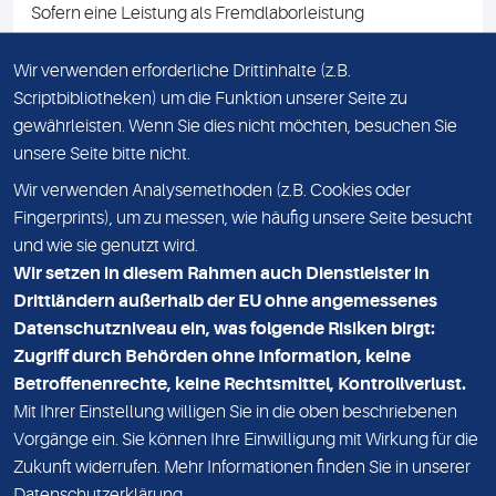
Sofern eine Leistung als Fremdlaborleistung
ausgewiesen ist, teilen wir Ihnen auf Anfrage gerne den
Namen des Fremdlabors mit. Mit der Beauftragung der
Wir verwenden erforderliche Drittinhalte (z.B.
Fremdlaborleistung erklären Sie sich mit dieser
Scriptbibliotheken) um die Funktion unserer Seite zu
Vereinbarung einverstanden.
gewährleisten. Wenn Sie dies nicht möchten, besuchen Sie
unsere Seite bitte nicht.
Wir verwenden Analysemethoden (z.B. Cookies oder
IMPRESSUM
Fingerprints), um zu messen, wie häufig unsere Seite besucht
und wie sie genutzt wird.
DATENSCHUTZ
Wir setzen in diesem Rahmen auch Dienstleister in
KONTAKT
Drittländern außerhalb der EU ohne angemessenes
Datenschutzniveau ein, was folgende Risiken birgt:
NEWSLETTER
Zugriff durch Behörden ohne Information, keine
ADRESSE
Betroffenenrechte, keine Rechtsmittel, Kontrollverlust.
MVZ Medizinisches Labor Nord MLN GmbH
Mit Ihrer Einstellung willigen Sie in die oben beschriebenen
Vorgänge ein. Sie können Ihre Einwilligung mit Wirkung für die
Essener Straße 108
Zukunft widerrufen. Mehr Informationen finden Sie in unserer
22419 Hamburg
Datenschutzerklärung
.