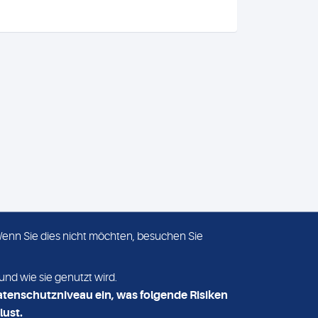
 Wenn Sie dies nicht möchten, besuchen Sie
ADRESSE
MVZ Medizinisches Labor
und wie sie genutzt wird.
Nord MLN GmbH
atenschutzniveau ein, was folgende Risiken
Essener Straße 108
lust.