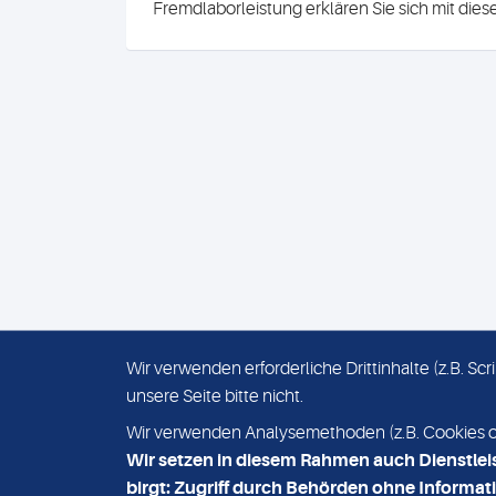
Fremdlaborleistung erklären Sie sich mit die
Wir verwenden erforderliche Drittinhalte (z.B. S
unsere Seite bitte nicht.
IMPRESSUM
DATENSCHUTZ
Wir verwenden Analysemethoden (z.B. Cookies ode
Wir setzen in diesem Rahmen auch Dienstlei
birgt: Zugriff durch Behörden ohne Informati