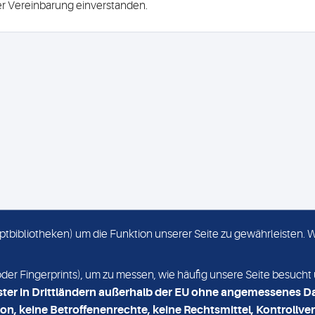
ser Vereinbarung einverstanden.
criptbibliotheken) um die Funktion unserer Seite zu gewährleisten.
KONTAKT
NEWSLETTER
r Fingerprints), um zu messen, wie häufig unsere Seite besucht 
ster in Drittländern außerhalb der EU ohne angemessenes D
on, keine Betroffenenrechte, keine Rechtsmittel, Kontrollver