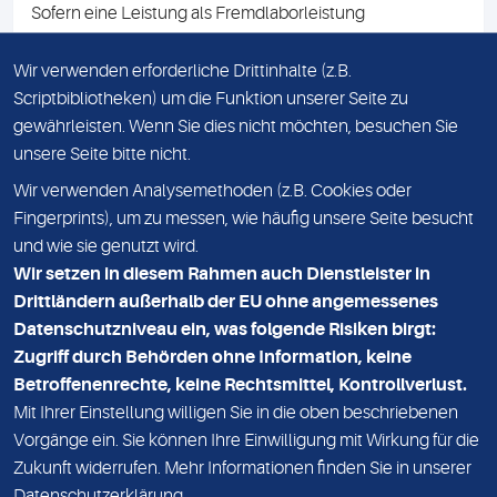
Sofern eine Leistung als Fremdlaborleistung
ausgewiesen ist, teilen wir Ihnen auf Anfrage gerne den
Namen des Fremdlabors mit. Mit der Beauftragung der
Wir verwenden erforderliche Drittinhalte (z.B.
Fremdlaborleistung erklären Sie sich mit dieser
Scriptbibliotheken) um die Funktion unserer Seite zu
Vereinbarung einverstanden.
gewährleisten. Wenn Sie dies nicht möchten, besuchen Sie
unsere Seite bitte nicht.
Wir verwenden Analysemethoden (z.B. Cookies oder
IMPRESSUM
Fingerprints), um zu messen, wie häufig unsere Seite besucht
und wie sie genutzt wird.
DATENSCHUTZ
Wir setzen in diesem Rahmen auch Dienstleister in
KONTAKT
Drittländern außerhalb der EU ohne angemessenes
Datenschutzniveau ein, was folgende Risiken birgt:
NEWSLETTER
Zugriff durch Behörden ohne Information, keine
ADRESSE
Betroffenenrechte, keine Rechtsmittel, Kontrollverlust.
MVZ Medizinisches Labor Nord MLN GmbH
Mit Ihrer Einstellung willigen Sie in die oben beschriebenen
Vorgänge ein. Sie können Ihre Einwilligung mit Wirkung für die
Essener Straße 108
Zukunft widerrufen. Mehr Informationen finden Sie in unserer
22419 Hamburg
Datenschutzerklärung
.