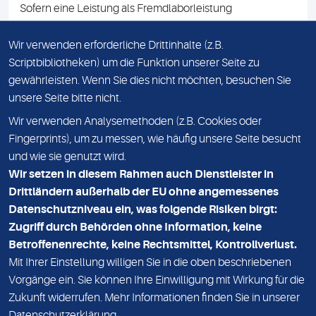
Sofern eine Leistung als Fremdlaborleistung
ausgewiesen ist, teilen wir Ihnen auf Anfrage gerne den
Namen des Fremdlabors mit. Mit der Beauftragung der
Wir verwenden erforderliche Drittinhalte (z.B.
Fremdlaborleistung erklären Sie sich mit dieser
Scriptbibliotheken) um die Funktion unserer Seite zu
Vereinbarung einverstanden.
gewährleisten. Wenn Sie dies nicht möchten, besuchen Sie
unsere Seite bitte nicht.
Wir verwenden Analysemethoden (z.B. Cookies oder
IMPRESSUM
Fingerprints), um zu messen, wie häufig unsere Seite besucht
und wie sie genutzt wird.
DATENSCHUTZ
Wir setzen in diesem Rahmen auch Dienstleister in
KONTAKT
Drittländern außerhalb der EU ohne angemessenes
Datenschutzniveau ein, was folgende Risiken birgt:
NEWSLETTER
Zugriff durch Behörden ohne Information, keine
ADRESSE
Betroffenenrechte, keine Rechtsmittel, Kontrollverlust.
MVZ Medizinisches Labor Nord MLN GmbH
Mit Ihrer Einstellung willigen Sie in die oben beschriebenen
Vorgänge ein. Sie können Ihre Einwilligung mit Wirkung für die
Essener Straße 108
Zukunft widerrufen. Mehr Informationen finden Sie in unserer
22419 Hamburg
Datenschutzerklärung
.