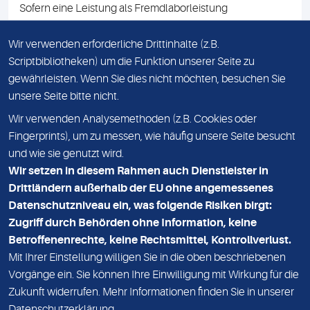
Sofern eine Leistung als Fremdlaborleistung
ausgewiesen ist, teilen wir Ihnen auf Anfrage gerne den
Namen des Fremdlabors mit. Mit der Beauftragung der
Wir verwenden erforderliche Drittinhalte (z.B.
Fremdlaborleistung erklären Sie sich mit dieser
Scriptbibliotheken) um die Funktion unserer Seite zu
Vereinbarung einverstanden.
gewährleisten. Wenn Sie dies nicht möchten, besuchen Sie
unsere Seite bitte nicht.
Wir verwenden Analysemethoden (z.B. Cookies oder
IMPRESSUM
Fingerprints), um zu messen, wie häufig unsere Seite besucht
und wie sie genutzt wird.
DATENSCHUTZ
Wir setzen in diesem Rahmen auch Dienstleister in
KONTAKT
Drittländern außerhalb der EU ohne angemessenes
Datenschutzniveau ein, was folgende Risiken birgt:
NEWSLETTER
Zugriff durch Behörden ohne Information, keine
ADRESSE
Betroffenenrechte, keine Rechtsmittel, Kontrollverlust.
MVZ Medizinisches Labor Nord MLN GmbH
Mit Ihrer Einstellung willigen Sie in die oben beschriebenen
Vorgänge ein. Sie können Ihre Einwilligung mit Wirkung für die
Essener Straße 108
Zukunft widerrufen. Mehr Informationen finden Sie in unserer
22419 Hamburg
Datenschutzerklärung
.