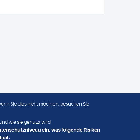
 Wenn Sie dies nicht möchten, besuchen Sie
ADRESSE
MVZ Medizinisches Labor
und wie sie genutzt wird.
Nord MLN GmbH
atenschutzniveau ein, was folgende Risiken
Essener Straße 108
lust.