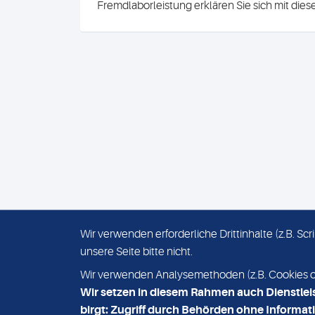
Fremdlaborleistung erklären Sie sich mit die
Wir verwenden erforderliche Drittinhalte (z.B. S
unsere Seite bitte nicht.
IMPRESSUM
DATENSCHUTZ
Wir verwenden Analysemethoden (z.B. Cookies ode
Wir setzen in diesem Rahmen auch Dienstlei
birgt: Zugriff durch Behörden ohne Informati