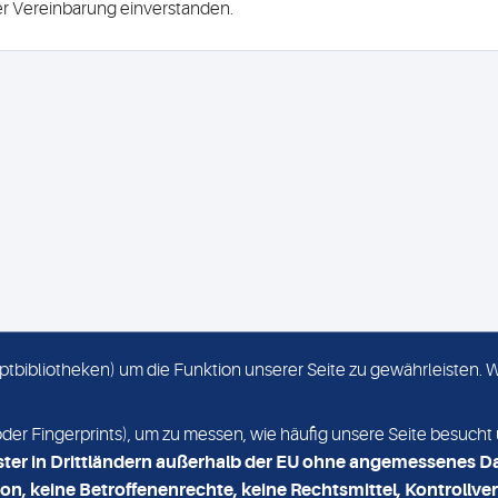
ser Vereinbarung einverstanden.
criptbibliotheken) um die Funktion unserer Seite zu gewährleisten.
KONTAKT
NEWSLETTER
r Fingerprints), um zu messen, wie häufig unsere Seite besucht 
ster in Drittländern außerhalb der EU ohne angemessenes D
on, keine Betroffenenrechte, keine Rechtsmittel, Kontrollver