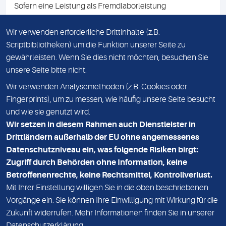
Sofern eine Leistung als Fremdlaborleistung
ausgewiesen ist, teilen wir Ihnen auf Anfrage gerne den
Namen des Fremdlabors mit. Mit der Beauftragung der
Wir verwenden erforderliche Drittinhalte (z.B.
Fremdlaborleistung erklären Sie sich mit dieser
Scriptbibliotheken) um die Funktion unserer Seite zu
Vereinbarung einverstanden.
gewährleisten. Wenn Sie dies nicht möchten, besuchen Sie
unsere Seite bitte nicht.
Wir verwenden Analysemethoden (z.B. Cookies oder
IMPRESSUM
Fingerprints), um zu messen, wie häufig unsere Seite besucht
und wie sie genutzt wird.
DATENSCHUTZ
Wir setzen in diesem Rahmen auch Dienstleister in
KONTAKT
Drittländern außerhalb der EU ohne angemessenes
Datenschutzniveau ein, was folgende Risiken birgt:
NEWSLETTER
Zugriff durch Behörden ohne Information, keine
ADRESSE
Betroffenenrechte, keine Rechtsmittel, Kontrollverlust.
MVZ Medizinisches Labor Nord MLN GmbH
Mit Ihrer Einstellung willigen Sie in die oben beschriebenen
Vorgänge ein. Sie können Ihre Einwilligung mit Wirkung für die
Essener Straße 108
Zukunft widerrufen. Mehr Informationen finden Sie in unserer
22419 Hamburg
Datenschutzerklärung
.