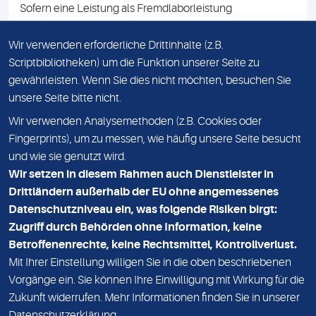
Sofern eine Leistung als Fremdlaborleistung
ausgewiesen ist, teilen wir Ihnen auf Anfrage gerne den
Namen des Fremdlabors mit. Mit der Beauftragung der
Wir verwenden erforderliche Drittinhalte (z.B.
Fremdlaborleistung erklären Sie sich mit dieser
Scriptbibliotheken) um die Funktion unserer Seite zu
Vereinbarung einverstanden.
gewährleisten. Wenn Sie dies nicht möchten, besuchen Sie
unsere Seite bitte nicht.
Wir verwenden Analysemethoden (z.B. Cookies oder
IMPRESSUM
Fingerprints), um zu messen, wie häufig unsere Seite besucht
und wie sie genutzt wird.
DATENSCHUTZ
Wir setzen in diesem Rahmen auch Dienstleister in
KONTAKT
Drittländern außerhalb der EU ohne angemessenes
Datenschutzniveau ein, was folgende Risiken birgt:
NEWSLETTER
Zugriff durch Behörden ohne Information, keine
ADRESSE
Betroffenenrechte, keine Rechtsmittel, Kontrollverlust.
MVZ Medizinisches Labor Nord MLN GmbH
Mit Ihrer Einstellung willigen Sie in die oben beschriebenen
Vorgänge ein. Sie können Ihre Einwilligung mit Wirkung für die
Essener Straße 108
Zukunft widerrufen. Mehr Informationen finden Sie in unserer
22419 Hamburg
Datenschutzerklärung
.