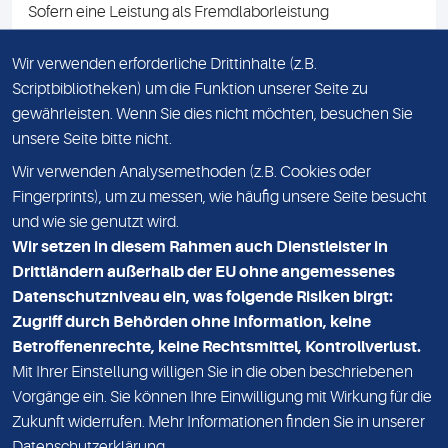
Sofern eine Leistung als Fremdlaborleistung
ausgewiesen ist, teilen wir Ihnen auf Anfrage gerne den
Namen des Fremdlabors mit. Mit der Beauftragung der
Wir verwenden erforderliche Drittinhalte (z.B.
Fremdlaborleistung erklären Sie sich mit dieser
Scriptbibliotheken) um die Funktion unserer Seite zu
Vereinbarung einverstanden.
gewährleisten. Wenn Sie dies nicht möchten, besuchen Sie
unsere Seite bitte nicht.
Wir verwenden Analysemethoden (z.B. Cookies oder
IMPRESSUM
Fingerprints), um zu messen, wie häufig unsere Seite besucht
und wie sie genutzt wird.
DATENSCHUTZ
Wir setzen in diesem Rahmen auch Dienstleister in
KONTAKT
Drittländern außerhalb der EU ohne angemessenes
Datenschutzniveau ein, was folgende Risiken birgt:
NEWSLETTER
Zugriff durch Behörden ohne Information, keine
ADRESSE
Betroffenenrechte, keine Rechtsmittel, Kontrollverlust.
MVZ Medizinisches Labor Nord MLN GmbH
Mit Ihrer Einstellung willigen Sie in die oben beschriebenen
Vorgänge ein. Sie können Ihre Einwilligung mit Wirkung für die
Essener Straße 108
Zukunft widerrufen. Mehr Informationen finden Sie in unserer
22419 Hamburg
Datenschutzerklärung
.