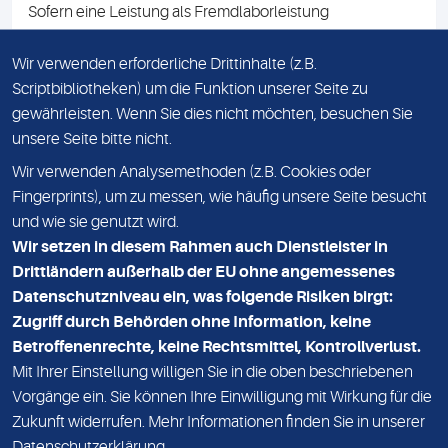
Sofern eine Leistung als Fremdlaborleistung
ausgewiesen ist, teilen wir Ihnen auf Anfrage gerne den
Namen des Fremdlabors mit. Mit der Beauftragung der
Wir verwenden erforderliche Drittinhalte (z.B.
Fremdlaborleistung erklären Sie sich mit dieser
Scriptbibliotheken) um die Funktion unserer Seite zu
Vereinbarung einverstanden.
gewährleisten. Wenn Sie dies nicht möchten, besuchen Sie
unsere Seite bitte nicht.
Wir verwenden Analysemethoden (z.B. Cookies oder
IMPRESSUM
Fingerprints), um zu messen, wie häufig unsere Seite besucht
und wie sie genutzt wird.
DATENSCHUTZ
Wir setzen in diesem Rahmen auch Dienstleister in
KONTAKT
Drittländern außerhalb der EU ohne angemessenes
Datenschutzniveau ein, was folgende Risiken birgt:
NEWSLETTER
Zugriff durch Behörden ohne Information, keine
ADRESSE
Betroffenenrechte, keine Rechtsmittel, Kontrollverlust.
MVZ Medizinisches Labor Nord MLN GmbH
Mit Ihrer Einstellung willigen Sie in die oben beschriebenen
Vorgänge ein. Sie können Ihre Einwilligung mit Wirkung für die
Essener Straße 108
Zukunft widerrufen. Mehr Informationen finden Sie in unserer
22419 Hamburg
Datenschutzerklärung
.