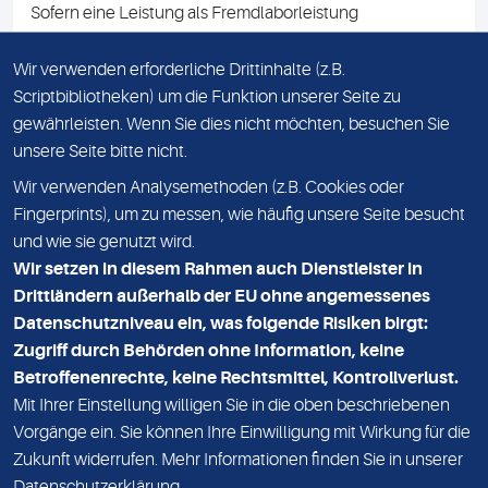
Sofern eine Leistung als Fremdlaborleistung
ausgewiesen ist, teilen wir Ihnen auf Anfrage gerne den
Namen des Fremdlabors mit. Mit der Beauftragung der
Wir verwenden erforderliche Drittinhalte (z.B.
Fremdlaborleistung erklären Sie sich mit dieser
Scriptbibliotheken) um die Funktion unserer Seite zu
Vereinbarung einverstanden.
gewährleisten. Wenn Sie dies nicht möchten, besuchen Sie
unsere Seite bitte nicht.
Wir verwenden Analysemethoden (z.B. Cookies oder
IMPRESSUM
Fingerprints), um zu messen, wie häufig unsere Seite besucht
und wie sie genutzt wird.
DATENSCHUTZ
Wir setzen in diesem Rahmen auch Dienstleister in
KONTAKT
Drittländern außerhalb der EU ohne angemessenes
Datenschutzniveau ein, was folgende Risiken birgt:
NEWSLETTER
Zugriff durch Behörden ohne Information, keine
ADRESSE
Betroffenenrechte, keine Rechtsmittel, Kontrollverlust.
MVZ Medizinisches Labor Nord MLN GmbH
Mit Ihrer Einstellung willigen Sie in die oben beschriebenen
Vorgänge ein. Sie können Ihre Einwilligung mit Wirkung für die
Essener Straße 108
Zukunft widerrufen. Mehr Informationen finden Sie in unserer
22419 Hamburg
Datenschutzerklärung
.