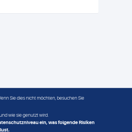
 Wenn Sie dies nicht möchten, besuchen Sie
ADRESSE
MVZ Medizinisches Labor
und wie sie genutzt wird.
Nord MLN GmbH
atenschutzniveau ein, was folgende Risiken
Essener Straße 108
lust.