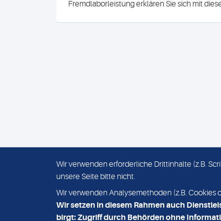
Fremdlaborleistung erklären Sie sich mit die
Wir verwenden erforderliche Drittinhalte (z.B. S
unsere Seite bitte nicht.
IMPRESSUM
DATENSCHUTZ
Wir verwenden Analysemethoden (z.B. Cookies ode
Wir setzen in diesem Rahmen auch Dienstlei
birgt: Zugriff durch Behörden ohne Informati