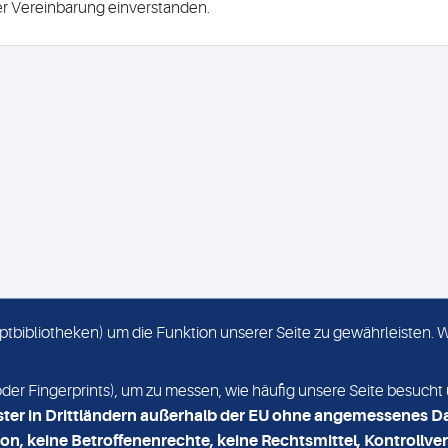
ser Vereinbarung einverstanden.
criptbibliotheken) um die Funktion unserer Seite zu gewährleisten.
KONTAKT
NEWSLETTER
r Fingerprints), um zu messen, wie häufig unsere Seite besucht 
ster in Drittländern außerhalb der EU ohne angemessenes D
on, keine Betroffenenrechte, keine Rechtsmittel, Kontrollver